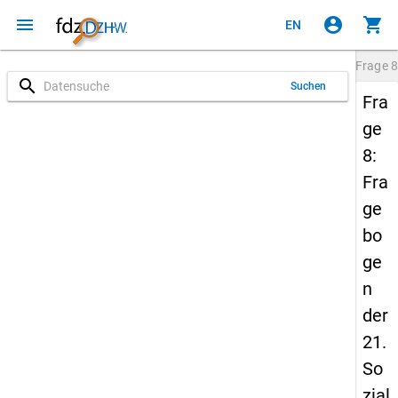
menu
account_circle
shopping_cart
EN
Frage
8
search
Suchen
Fra
ge
8:
Fra
ge
bo
ge
n
der
21.
So
zial