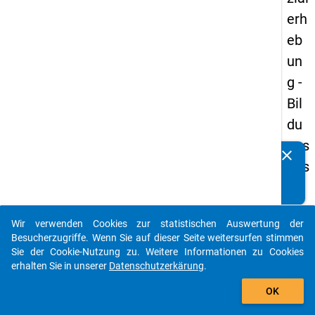
erh
eb
un
g -
Bil
du
ngs
clear
Kennen Sie Publikationen, die auf Basis unserer
aus
Datenpakete entstanden sind? Dann teilen Sie uns diese
län
bitte mit...
der
Wir verwenden Cookies zur statistischen Auswertung der
(in
auto_stories
Besucherzugriffe. Wenn Sie auf dieser Seite weitersurfen stimmen
ne
Sie der Cookie-Nutzung zu. Weitere Informationen zu Cookies
erhalten Sie in unserer
Datenschutzerkärung
.
n)
add_shopping_cart
OK
keybo
Details