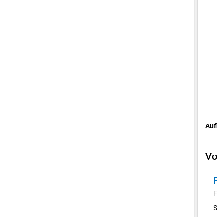
Auf
Vo
F
S