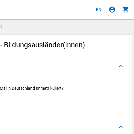
account_circle
shopping_cart
EN
e
9
- Bildungsausländer(innen)
keyboard_arrow_up
Mal in Deutschland immatrikuliert?
keyboard_arrow_up