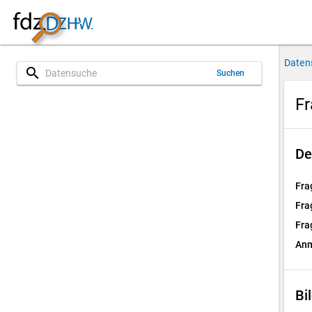
Daten
search
Suchen
Fr
De
Fra
Fra
Fra
Anm
Bi