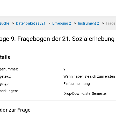
suche
>
Datenpaket
ssy21
>
Erhebung
2
>
Instrument
2
>
Frag
age 9:
Fragebogen der 21. Sozialerhebung 
tails
genummer:
9
getext:
Wann haben Sie sich zum ersten 
getyp:
Einfachnennung
erkungen:
Drop-Down-Liste: Semester
lder zur Frage