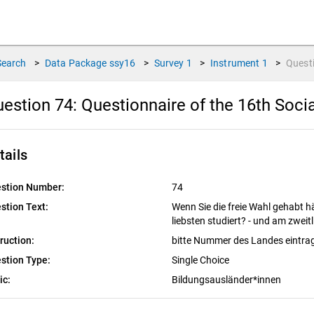
Search
>
Data Package
ssy16
>
Survey
1
>
Instrument
1
>
Quest
estion 74:
Questionnaire of the 16th Soci
tails
stion Number:
74
stion Text:
Wenn Sie die freie Wahl gehabt h
liebsten studiert? - und am zweit
truction:
bitte Nummer des Landes eintr
stion Type:
Single Choice
ic:
Bildungsausländer*innen