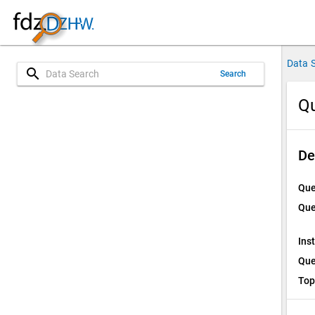
Data 
search
Search
Qu
De
Que
Que
Ins
Que
Top