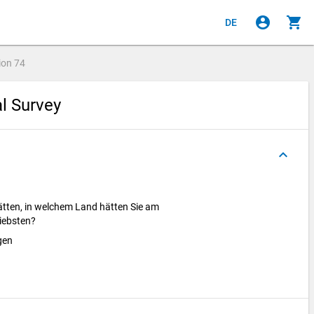
account_circle
shopping_cart
DE
ion
74
al Survey
keyboard_arrow_up
ätten, in welchem Land hätten Sie am
liebsten?
agen