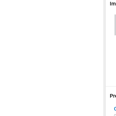
Im
Pr
Q