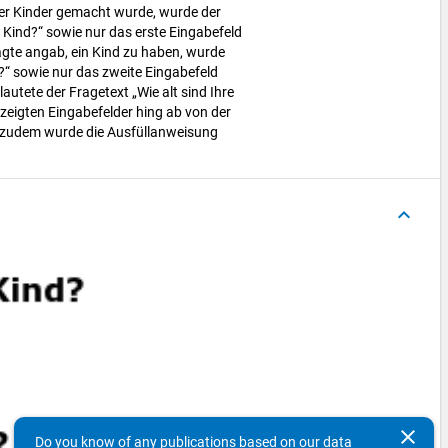
er Kinder gemacht wurde, wurde der
es Kind?“ sowie nur das erste Eingabefeld
agte angab, ein Kind zu haben, wurde
nd?“ sowie nur das zweite Eingabefeld
autete der Fragetext „Wie alt sind Ihre
zeigten Eingabefelder hing ab von der
 zudem wurde die Ausfüllanweisung
keyboard_arrow_up
clear
Do you know of any publications based on our data