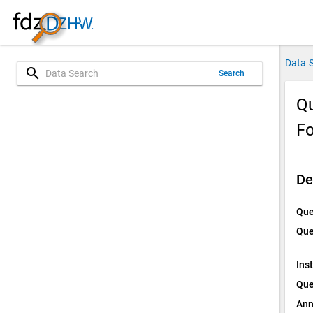
Data 
search
Search
Qu
Fo
De
Que
Que
Ins
Que
Ann