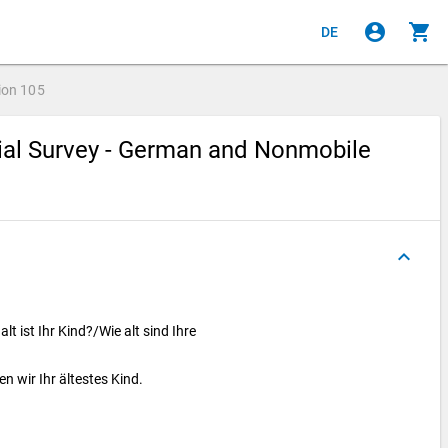
account_circle
shopping_cart
DE
ion
105
cial Survey - German and Nonmobile
keyboard_arrow_up
alt ist Ihr Kind?/Wie alt sind Ihre
n wir Ihr ältestes Kind.