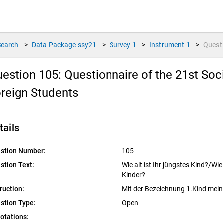
Search
>
Data Package
ssy21
>
Survey
1
>
Instrument
1
>
Quest
estion 105:
Questionnaire of the 21st So
reign Students
tails
stion Number:
105
stion Text:
Wie alt ist Ihr jüngstes Kind?/Wie 
Kinder?
truction:
Mit der Bezeichnung 1.Kind meine
stion Type:
Open
otations: