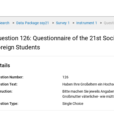
Search
>
Data Package
ssy21
>
Survey
1
>
Instrument
1
>
Quest
estion 126:
Questionnaire of the 21st So
reign Students
tails
stion Number:
126
stion Text:
Haben Ihre Großeltern ein Hoch
truction:
Bitte machen Sie jeweils Angaben
Großmutter väterlicher- wie mütte
stion Type:
Single Choice