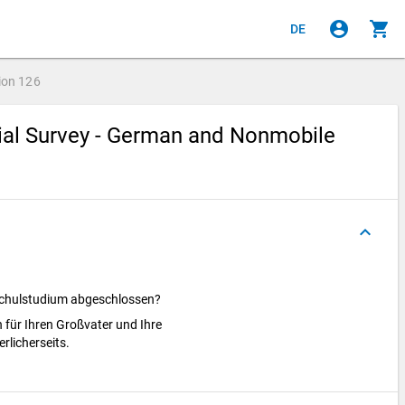
account_circle
shopping_cart
DE
ion
126
cial Survey - German and Nonmobile
keyboard_arrow_up
schulstudium abgeschlossen?
 für Ihren Großvater und Ihre
rlicherseits.