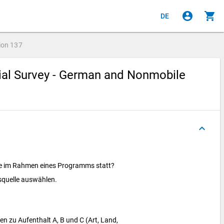
account_circle
shopping_cart
DE
ion
137
cial Survey - German and Nonmobile
keyboard_arrow_up
te im Rahmen eines Programms statt?
gsquelle auswählen.
 zu Aufenthalt A, B und C (Art, Land,