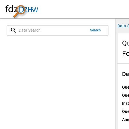
Data 
search
Search
Qu
Fo
De
Que
Que
Ins
Que
Ann