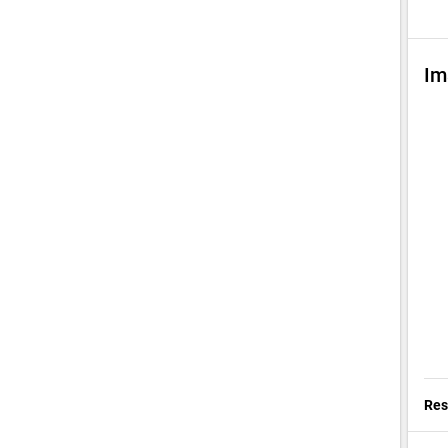
Im
Res