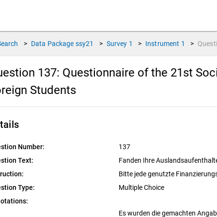
Search
>
Data Package
ssy21
>
Survey
1
>
Instrument
1
>
Quest
estion 137:
Questionnaire of the 21st So
reign Students
tails
stion Number:
137
stion Text:
Fanden Ihre Auslandsaufenthal
truction:
Bitte jede genutzte Finanzierun
stion Type:
Multiple Choice
otations:
Es wurden die gemachten Angaben