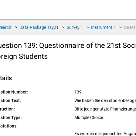
Search
>
Data Package
ssy21
>
Survey
1
>
Instrument
1
>
Quest
estion 139:
Questionnaire of the 21st So
reign Students
tails
stion Number:
139
stion Text:
Wie haben Sie den studienbezoge
truction:
Bitte jede genutzte Finanzierun
stion Type:
Multiple Choice
otations:
Es wurden die gemachten Angaben