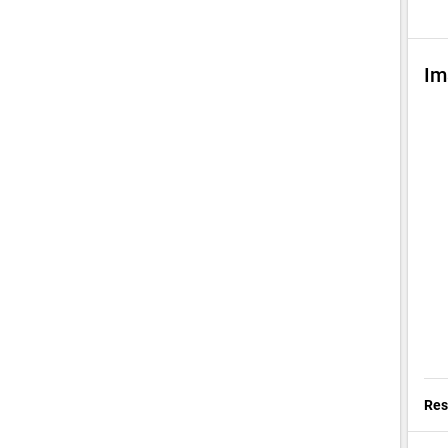
Im
Res