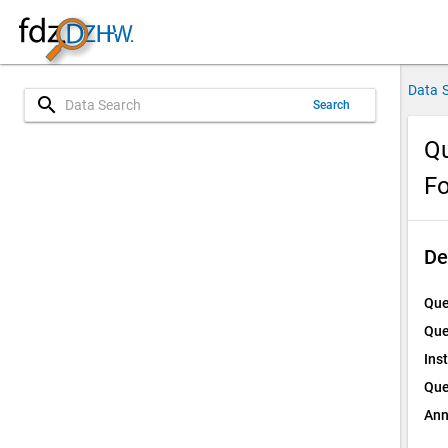
Data 
search
Search
Qu
Fo
De
Que
Que
Ins
Que
Ann