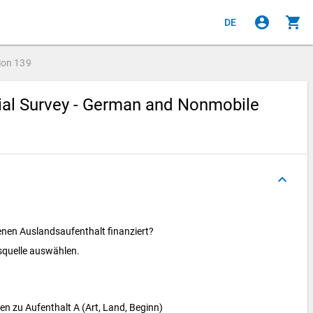
account_circle
shopping_cart
DE
ion
139
cial Survey - German and Nonmobile
keyboard_arrow_up
nen Auslandsaufenthalt finanziert?
gsquelle auswählen.
 zu Aufenthalt A (Art, Land, Beginn)