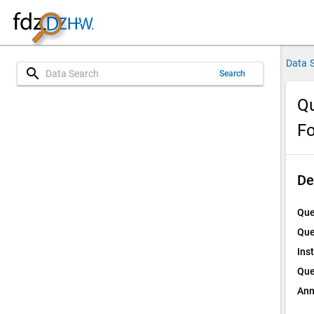
Data 
search
Search
Qu
Fo
De
Que
Que
Ins
Que
Ann