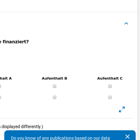
keyboard_arrow_up
displayed differently.)
clear
Do you know of any publications based on our data