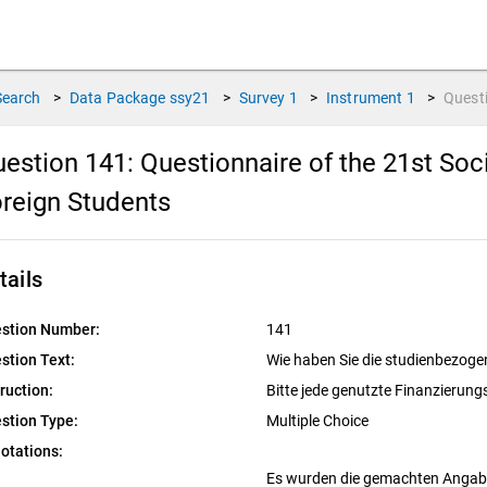
Search
>
Data Package
ssy21
>
Survey
1
>
Instrument
1
>
Quest
estion 141:
Questionnaire of the 21st So
reign Students
tails
stion Number:
141
stion Text:
Wie haben Sie die studienbezoge
truction:
Bitte jede genutzte Finanzierun
stion Type:
Multiple Choice
otations:
Es wurden die gemachten Angaben