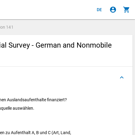
account_circle
shopping_cart
DE
ion
141
cial Survey - German and Nonmobile
keyboard_arrow_up
nen Auslandsaufenthalte finanziert?
gsquelle auswählen.
 zu Aufenthalt A, B und C (Art, Land,