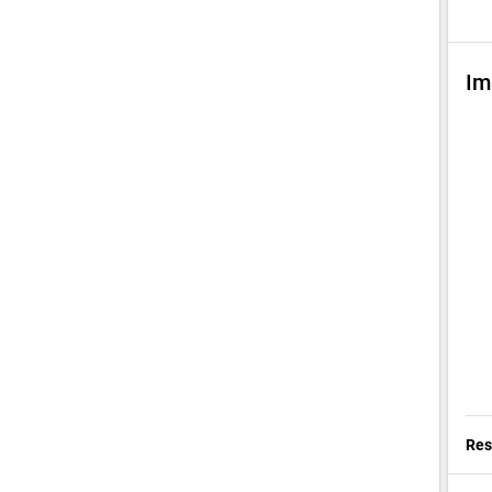
Im
Res