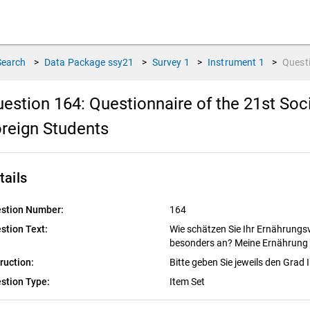
Search
>
Data Package
ssy21
>
Survey
1
>
Instrument
1
>
Quest
estion 164:
Questionnaire of the 21st So
reign Students
tails
stion Number:
164
stion Text:
Wie schätzen Sie Ihr Ernährungs
besonders an? Meine Ernährung 
truction:
Bitte geben Sie jeweils den Grad
stion Type:
Item Set