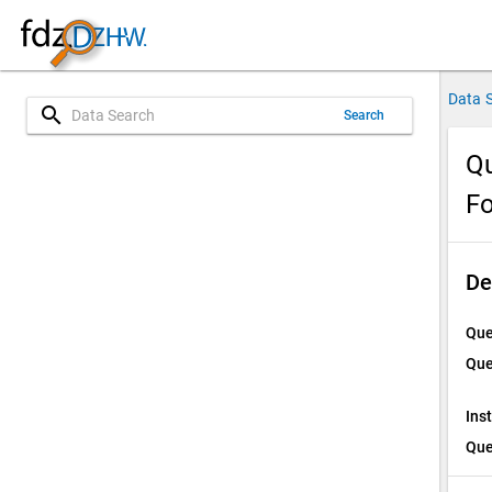
Data 
search
Search
Qu
Fo
De
Que
Que
Ins
Que