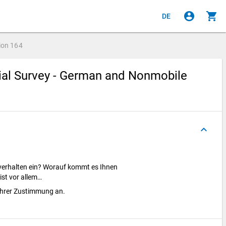
account_circle
shopping_cart
DE
ion
164
cial Survey - German and Nonmobile
keyboard_arrow_up
verhalten ein? Worauf kommt es Ihnen
ist vor allem…
 Ihrer Zustimmung an.