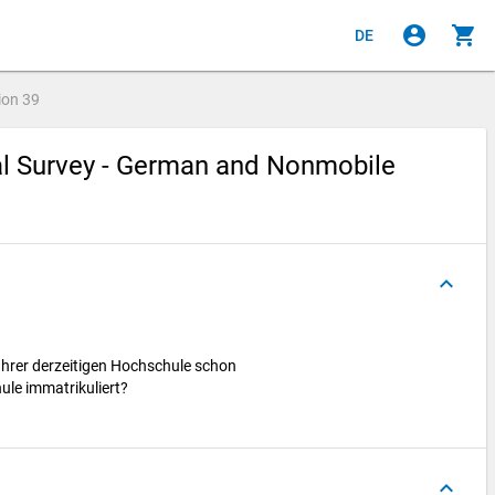
account_circle
shopping_cart
DE
ion
39
ial Survey - German and Nonmobile
keyboard_arrow_up
Ihrer derzeitigen Hochschule schon
ule immatrikuliert?
keyboard_arrow_up