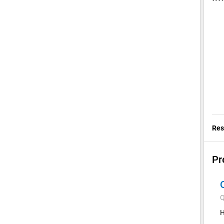
Res
Pr
Q
H