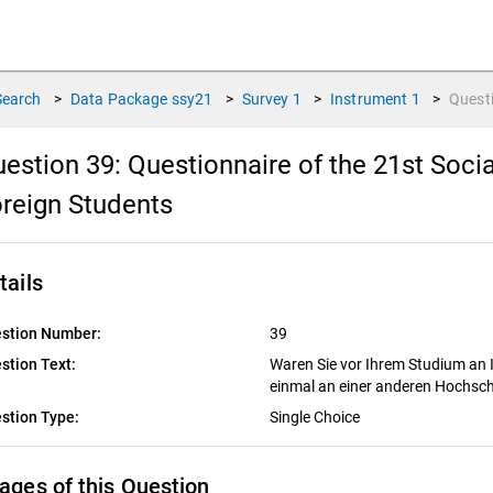
Search
>
Data Package
ssy21
>
Survey
1
>
Instrument
1
>
Quest
estion 39:
Questionnaire of the 21st Soc
reign Students
tails
stion Number:
39
stion Text:
Waren Sie vor Ihrem Studium an 
einmal an einer anderen Hochsch
stion Type:
Single Choice
ages of this Question