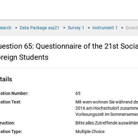
Search
>
Data Package
ssy21
>
Survey
1
>
Instrument
1
>
Quest
estion 65:
Questionnaire of the 21st Soc
reign Students
tails
stion Number:
65
stion Text:
Mit wem wohnen Sie während de
2016 am Hochschulort zusamme
Vorlesungszeit im Sommerseme
truction:
Bitte alles Zutreffende auswähle
stion Type:
Multiple Choice