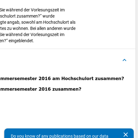
Sie während der Vorlesungszeit im
schulort zusammen?“ wurde
agte angab, sowohl am Hochschulort als
tes zu wohnen. Bei allen anderen wurde
ie während der Vorlesungszeit im
?“ eingeblendet.
keyboard_arrow_up
clear
Do you know of any publications based on our data