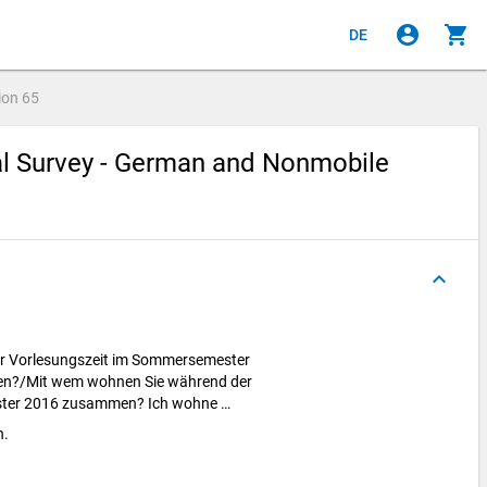
account_circle
shopping_cart
DE
ion
65
ial Survey - German and Nonmobile
keyboard_arrow_up
r Vorlesungszeit im Sommersemester
n?/Mit wem wohnen Sie während der
ster 2016 zusammen? Ich wohne …
n.