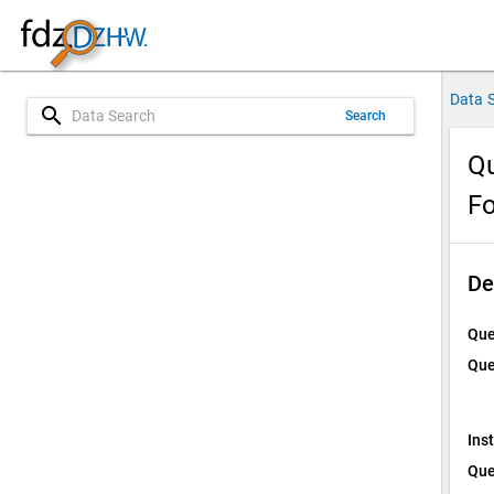
Data 
search
Search
Qu
Fo
De
Que
Que
Ins
Que