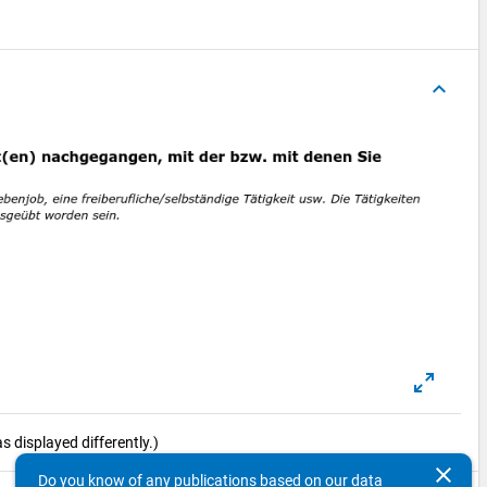
keyboard_arrow_up
 displayed differently.)
clear
Do you know of any publications based on our data