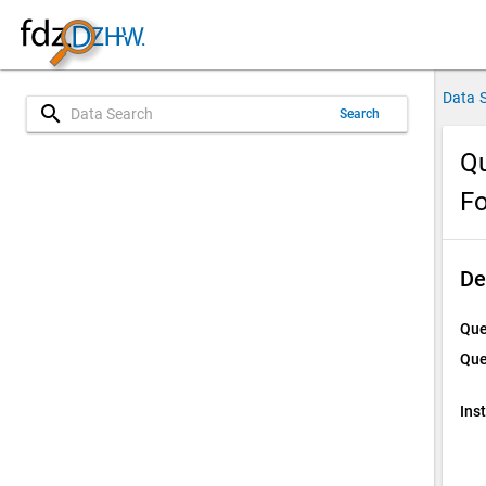
Data 
search
Search
Qu
Fo
De
Que
Que
Ins