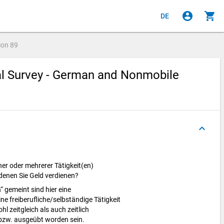
account_circle
shopping_cart
DE
ion
89
ial Survey - German and Nonmobile
keyboard_arrow_up
ner oder mehrerer Tätigkeit(en)
denen Sie Geld verdienen?
“ gemeint sind hier eine
ine freiberufliche/selbständige Tätigkeit
l zeitgleich als auch zeitlich
bzw. ausgeübt worden sein.