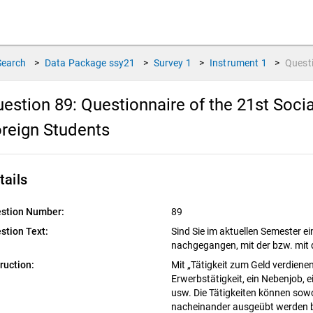
Search
>
Data Package
ssy21
>
Survey
1
>
Instrument
1
>
Quest
estion 89:
Questionnaire of the 21st Soc
reign Students
tails
stion Number:
89
stion Text:
Sind Sie im aktuellen Semester ei
nachgegangen, mit der bzw. mit 
truction:
Mit „Tätigkeit zum Geld verdienen
Erwerbstätigkeit, ein Nebenjob, e
usw. Die Tätigkeiten können sowoh
nacheinander ausgeübt werden 