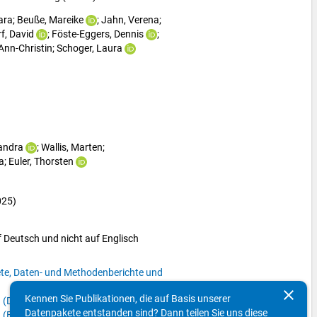
ara
; 
Beuße, Mareike
; 
Jahn, Verena
; 
f, David
; 
Föste-Eggers, Dennis
; 
Ann-Christin
; 
Schoger, Laura
Sandra
; 
Wallis, Marten
; 
a
; 
Euler, Thorsten
025)
f Deutsch und nicht auf Englisch
ete, Daten- und Methodenberichte und
clear
Kennen Sie Publikationen, die auf Basis unserer
 (Deutsch)
Datenpakete entstanden sind? Dann teilen Sie uns diese
 (Englisch)