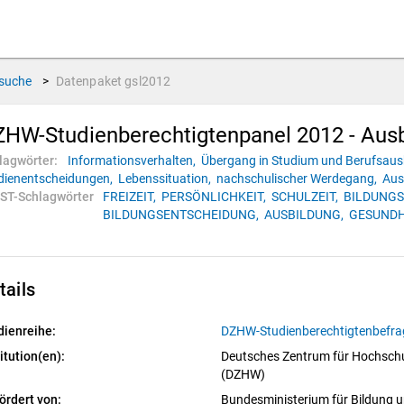
suche
>
Datenpaket
gsl2012
HW-Studienberechtigtenpanel 2012 - Aus
lagwörter:
Informationsverhalten,
Übergang in Studium und Berufsaus
dienentscheidungen,
Lebenssituation,
nachschulischer Werdegang,
Aus
ST-Schlagwörter
FREIZEIT,
PERSÖNLICHKEIT,
SCHULZEIT,
BILDUNGS
BILDUNGSENTSCHEIDUNG,
AUSBILDUNG,
GESUNDH
tails
dienreihe:
DZHW-Studienberechtigtenbefr
itution(en):
Deutsches Zentrum für Hochschu
(DZHW)
ördert von:
Bundesministerium für Bildung