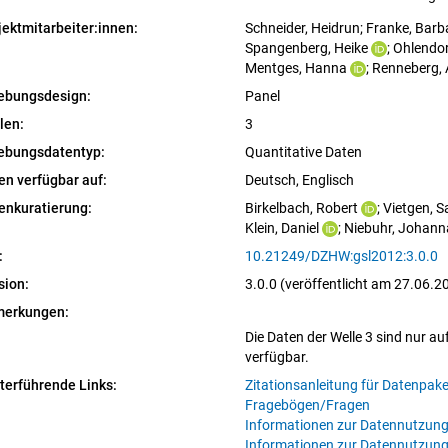
jektmitarbeiter:innen:
Schneider, Heidrun
; 
Franke, Barb
Spangenberg, Heike
; 
Ohlendor
Mentges, Hanna
; 
Renneberg, 
ebungsdesign:
Panel
len:
3
ebungsdatentyp:
Quantitative Daten
en verfügbar auf:
Deutsch, 
Englisch
enkuratierung:
Birkelbach, Robert
; 
Vietgen, 
Klein, Daniel
; 
Niebuhr, Johann
:
10.21249/DZHW:gsl2012:3.0.0
sion:
3.0.0 (veröffentlicht am 27.06.2
erkungen:
Die Daten der Welle 3 sind nur au
verfügbar.
terführende Links:
Zitationsanleitung für Datenpak
Fragebögen/Fragen
Informationen zur Datennutzung
Informationen zur Datennutzung