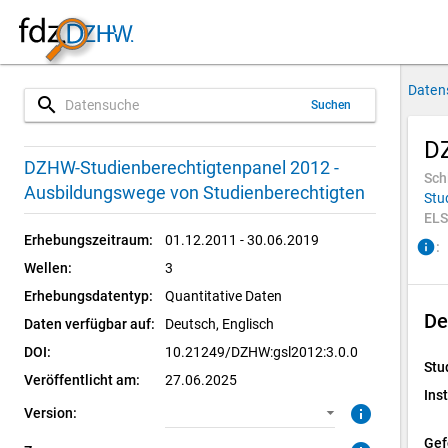
Daten
search
Suchen
DZ
3.0.0 (aktuell)
SUF: Remote-Desktop
DZHW-Studienberechtigtenpanel 2012 -
Sch
Ausbildungswege von Studienberechtigten
Stu
2.0.0
SUF: On-Site
ELS
Erhebungszeitraum:
01.12.2011 - 30.06.2019
info
:
1.0.1
Wellen:
3
Erhebungsdatentyp:
1.0.0
Quantitative Daten
De
Daten verfügbar auf:
Deutsch, 
Englisch
DOI:
10.21249/DZHW:gsl2012:3.0.0
Stu
Veröffentlicht am:
27.06.2025
Inst
info
Version:
Gef