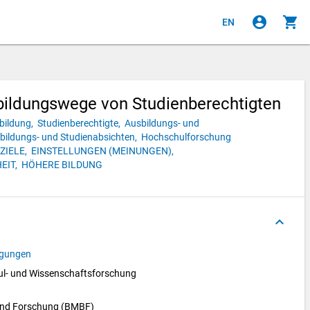
account_circle
shopping_cart
EN
bildungswege von Studienberechtigten
bildung,
Studienberechtigte,
Ausbildungs- und
bildungs- und Studienabsichten,
Hochschulforschung
ZIELE,
EINSTELLUNGEN (MEINUNGEN),
EIT,
HÖHERE BILDUNG
keyboard_arrow_up
agungen
l- und Wissenschaftsforschung 
 und Forschung (BMBF)