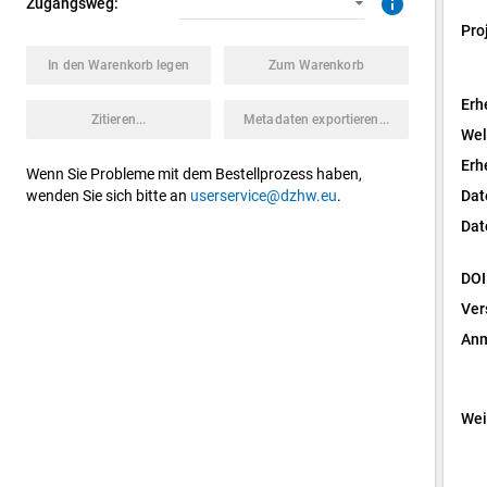
info
Zugangsweg:
Pro
In den Warenkorb legen
Zum Warenkorb
Erh
Zitieren...
Metadaten exportieren...
Wel
Erh
Wenn Sie Probleme mit dem Bestellprozess haben,
wenden Sie sich bitte an
userservice@dzhw.eu
.
Dat
Dat
DOI
Ver
Anm
Wei