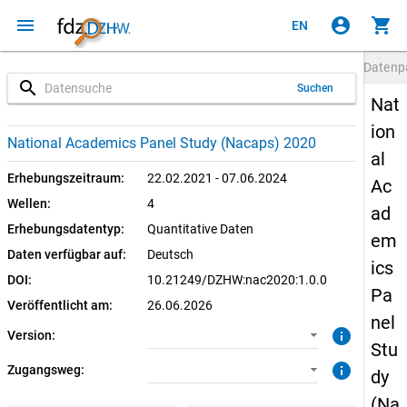
menu
account_circle
shopping_cart
EN
Datenp
search
Suchen
Nat
ion
1.0.0 (aktuell)
SUF: Remote-Desktop
National Academics Panel Study (Nacaps) 2020
al
SUF: On-Site
Erhebungszeitraum:
22.02.2021 - 07.06.2024
Ac
Wellen:
4
ad
Erhebungsdatentyp:
Quantitative Daten
em
Daten verfügbar auf:
Deutsch
ics
DOI:
10.21249/DZHW:nac2020:1.0.0
Pa
Veröffentlicht am:
26.06.2026
nel
info
Version:
Stu
info
Zugangsweg:
dy
(Na