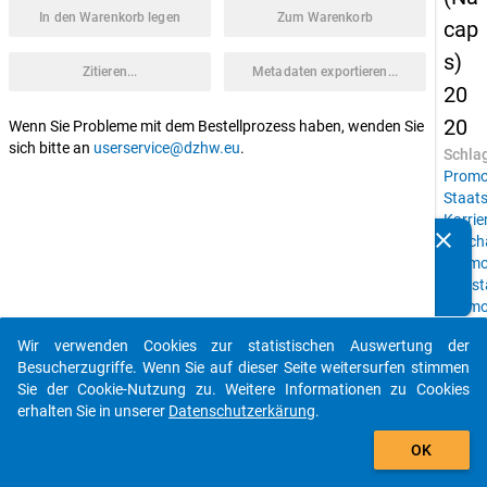
In den Warenkorb legen
Zum Warenkorb
cap
s)
Zitieren...
Metadaten exportieren...
20
20
Wenn Sie Probleme mit dem Bestellprozess haben, wenden Sie
sich bitte an
userservice@dzhw.eu
.
Schla
Promo
Staats
Karrie
clear
Beschä
Kennen Sie Publikationen, die auf Basis unserer
Promo
Datenpakete entstanden sind? Dann teilen Sie uns diese
Selbst
bitte mit...
Promo
Erwerb
Wir verwenden Cookies zur statistischen Auswertung der
Berufs
auto_stories
Besucherzugriffe. Wenn Sie auf dieser Seite weitersurfen stimmen
Wisse
Sie der Cookie-Nutzung zu. Weitere Informationen zu Cookies
Persö
erhalten Sie in unserer
Datenschutzerkärung
.
Sozial
add_shopping_cart
Herku
OK
Promo
Gesun