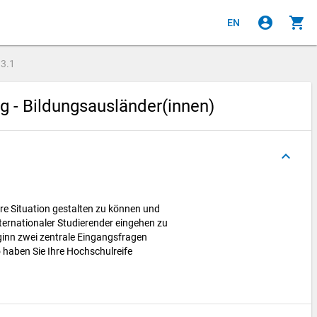
account_circle
shopping_cart
EN
e
3.1
g - Bildungsausländer(innen)
keyboard_arrow_up
re Situation gestalten zu können und
nternationaler Studierender eingehen zu
inn zwei zentrale Eingangsfragen
Wo haben Sie Ihre Hochschulreife