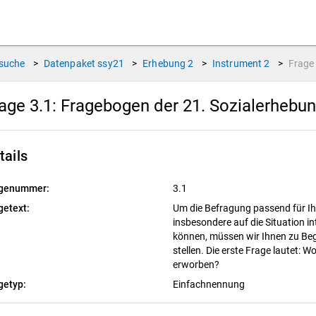
suche
>
Datenpaket
ssy21
>
Erhebung
2
>
Instrument
2
>
Frag
age 3.1:
Fragebogen der 21. Sozialerhebun
tails
genummer:
3.1
getext:
Um die Befragung passend für Ih
insbesondere auf die Situation i
können, müssen wir Ihnen zu Beg
stellen. Die erste Frage lautet: 
erworben?
getyp:
Einfachnennung