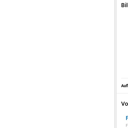
Bi
Auf
Vo
F