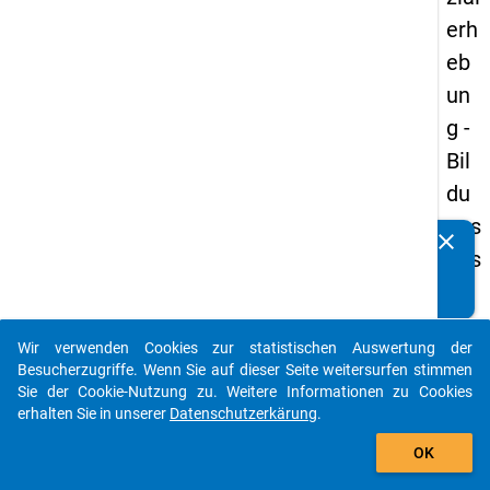
erh
eb
un
g -
Bil
du
ngs
clear
Kennen Sie Publikationen, die auf Basis unserer
aus
Datenpakete entstanden sind? Dann teilen Sie uns diese
län
bitte mit...
der
Wir verwenden Cookies zur statistischen Auswertung der
(in
auto_stories
Besucherzugriffe. Wenn Sie auf dieser Seite weitersurfen stimmen
ne
Sie der Cookie-Nutzung zu. Weitere Informationen zu Cookies
erhalten Sie in unserer
Datenschutzerkärung
.
n)
add_shopping_cart
OK
keybo
Details