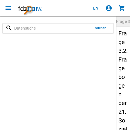
menu
account_circle
shopping_cart
EN
Frage
3
search
Suchen
Fra
ge
3.2:
Fra
ge
bo
ge
n
der
21.
So
zial