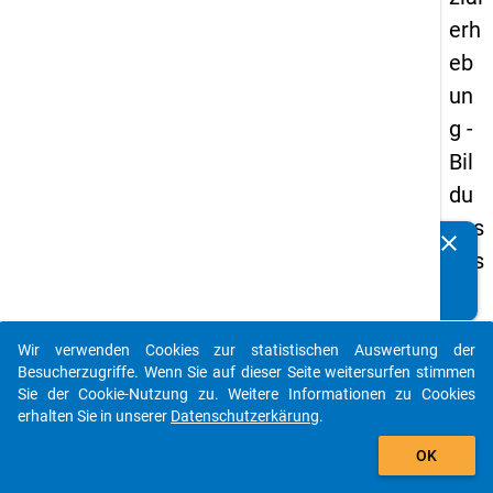
erh
eb
un
g -
Bil
du
ngs
clear
Kennen Sie Publikationen, die auf Basis unserer
aus
Datenpakete entstanden sind? Dann teilen Sie uns diese
län
bitte mit...
der
Wir verwenden Cookies zur statistischen Auswertung der
(in
auto_stories
Besucherzugriffe. Wenn Sie auf dieser Seite weitersurfen stimmen
ne
Sie der Cookie-Nutzung zu. Weitere Informationen zu Cookies
erhalten Sie in unserer
Datenschutzerkärung
.
n)
add_shopping_cart
OK
keybo
Details