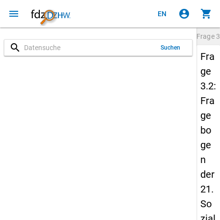
menu
account_circle
shopping_cart
EN
Frage
3
search
Suchen
Fra
ge
3.2:
Fra
ge
bo
ge
n
der
21.
So
zial