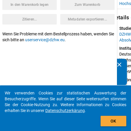
Hochs
In den Warenkorb legen
Zum Warenkorb
keybo
Details
Zitieren...
Metadaten exportieren...
Studie
Wenn Sie Probleme mit dem Bestellprozess haben, wenden Sie
DZHW
sich bitte an
userservice@dzhw.eu
.
Absol
Instit
Deutsc
Hochsc
clear
Wisse
Kennen Sie Publikationen, die auf Basis unserer
(DZH
Datenpakete entstanden sind? Dann teilen Sie uns diese
bitte mit...
Geför
von:
Bundes
Wir verwenden Cookies zur statistischen Auswertung der
auto_stories
für Bi
Besucherzugriffe. Wenn Sie auf dieser Seite weitersurfen stimmen
Forsc
Sie der Cookie-Nutzung zu. Weitere Informationen zu Cookies
erhalten Sie in unserer
Datenschutzerkärung
.
Projek
add_shopping_cart
Brand
OK
Briedis
Dahm,