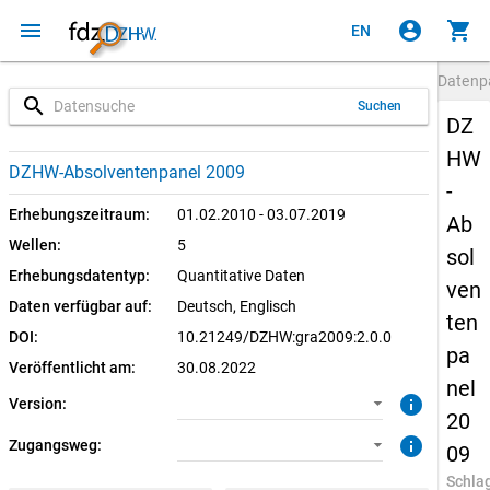
menu
account_circle
shopping_cart
EN
Datenp
search
Suchen
DZ
HW
2.0.0 (aktuell)
CUF: Download
DZHW-Absolventenpanel 2009
-
1.0.1
SUF: Download
Erhebungszeitraum:
01.02.2010 - 03.07.2019
Ab
Wellen:
5
sol
SUF: Remote-Desktop
Erhebungsdatentyp:
Quantitative Daten
ven
Daten verfügbar auf:
Deutsch, 
Englisch
SUF: On-Site
ten
DOI:
10.21249/DZHW:gra2009:2.0.0
pa
Veröffentlicht am:
30.08.2022
nel
info
Version:
20
info
Zugangsweg:
09
Schla