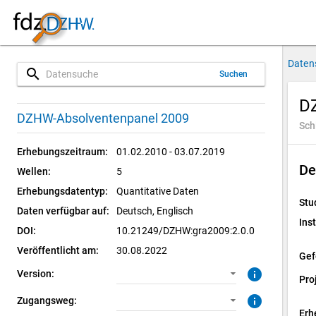
Daten
search
Suchen
D
2.0.0 (aktuell)
CUF: Download
DZHW-Absolventenpanel 2009
Sch
1.0.1
SUF: Download
Erhebungszeitraum:
01.02.2010 - 03.07.2019
De
Wellen:
5
SUF: Remote-Desktop
Erhebungsdatentyp:
Quantitative Daten
Stu
SUF: On-Site
Daten verfügbar auf:
Deutsch, 
Englisch
Inst
DOI:
10.21249/DZHW:gra2009:2.0.0
Veröffentlicht am:
30.08.2022
Gef
info
Version:
Pro
info
Zugangsweg:
Erh