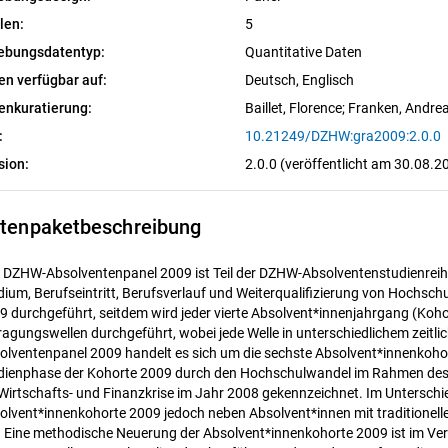
len:
5
ebungsdatentyp:
Quantitative Daten
en verfügbar auf:
Deutsch, 
Englisch
enkuratierung:
Baillet, Florence
; 
Franken, Andre
:
10.21249/DZHW:gra2009:2.0.0
sion:
2.0.0 (veröffentlicht am 30.08.2
tenpaketbeschreibung
 DZHW-Absolventenpanel 2009 ist Teil der DZHW-Absolventenstudienreihe
dium, Berufseintritt, Berufsverlauf und Weiterqualifizierung von Hochsc
9 durchgeführt, seitdem wird jeder vierte Absolvent*innenjahrgang (Koh
ragungswellen durchgeführt, wobei jede Welle in unterschiedlichem zeitl
olventenpanel 2009 handelt es sich um die sechste Absolvent*innenkohort
dienphase der Kohorte 2009 durch den Hochschulwandel im Rahmen des B
 Wirtschafts- und Finanzkrise im Jahr 2008 gekennzeichnet. Im Untersc
olvent*innenkohorte 2009 jedoch neben Absolvent*innen mit traditionel
. Eine methodische Neuerung der Absolvent*innenkohorte 2009 ist im Ve