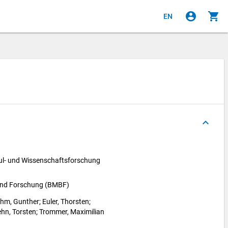
account_circle
shopping_cart
EN
keyboard_arrow_up
l- und Wissenschaftsforschung 
 und Forschung (BMBF)
hm, Gunther
; 
Euler, Thorsten
; 
hn, Torsten
; 
Trommer, Maximilian