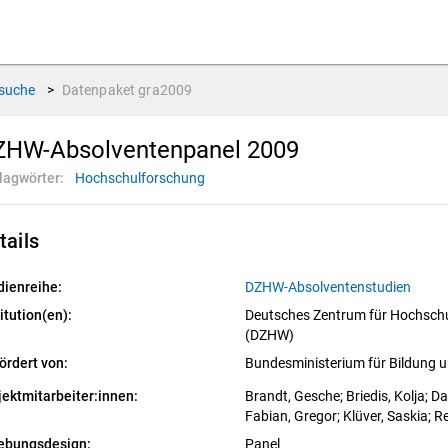
suche
>
Datenpaket
gra2009
ZHW-Absolventenpanel 2009
lagwörter:
Hochschulforschung
tails
dienreihe:
DZHW-Absolventenstudien
itution(en):
Deutsches Zentrum für Hochschu
(DZHW)
ördert von:
Bundesministerium für Bildung
jektmitarbeiter:innen:
Brandt, Gesche
; 
Briedis, Kolja
; 
Da
Fabian, Gregor
; 
Klüver, Saskia
; 
Re
ebungsdesign:
Panel