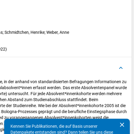
as
; 
Schmidtchen, Henrike
; 
Weber, Anne
022)
keyboard_arrow_up
, in der anhand von standardisierten Befragungen Informationen zu
hulabsolvent*innen erfasst werden. Das erste Absolventenpanel wurde
orte) untersucht. Für jede Absolvent*innenkohorte werden mehrere
ichen Abstand zum Studienabschluss stattfindet. Beim
e der Studienreihe. Wie bei der Absolvent*innenkohorte 2005 ist die
ologna-Prozesses geprägt und die berufliche Einstiegsphase durch
hied zu vorangegangenen Absolvent*innenkohorten weist die
clear
len Abschlüssen auch eine große Anzahl an Bachelorabsolvent*innen
Kennen Sie Publikationen, die auf Basis unserer
rgleich zu den vorangegangen Kohorten außerdem, dass die zweite
Datenpakete entstanden sind? Dann teilen Sie uns diese