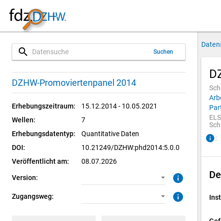
Daten
search
Suchen
D
5.0.0 (aktuell)
CUF: Download
DZHW-Promoviertenpanel 2014
Sch
Arb
4.0.0
SUF: Download
Erhebungszeitraum:
15.12.2014 - 10.05.2021
Par
ELS
Wellen:
7
3.0.1
SUF: Remote-Desktop
Sch
Erhebungsdatentyp:
Quantitative Daten
info
:
3.0.0
SUF: On-Site
DOI:
10.21249/DZHW:phd2014:5.0.0
Veröffentlicht am:
08.07.2026
2.0.0
De
info
Version:
info
Zugangsweg:
Inst