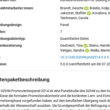
ördert von:
Bundesministerium für Bildung
jektmitarbeiter:innen:
Brandt, Gesche
; 
Briedis, Kolja
;
Jaksztat, Steffen
; 
Kovalova, I
Teichmann, Carola
ebungsdesign:
Panel
len:
7
ebungsdatentyp:
Quantitative Daten
enkuratierung:
Oestreich, Tina
; 
Steins, Henrik
Vietgen, Sandra
; 
Wallis, Mart
:
10.21249/DZHW:phd2014:5.0.0
sion:
5.0.0 (veröffentlicht am 08.07.2
tenpaketbeschreibung
 DZHW-Promoviertenpanel 2014 ist eine Panelstudie des DZHW zu den Kar
flüsse die formalen Promotionskontexte und die konkreten Lern- und Ent
motionsphase vorgefunden haben, auf den beruflichen Übergang nach der
erhalb der Wissenschaft ausüben. Die Grundgesamtheit der Befragung um