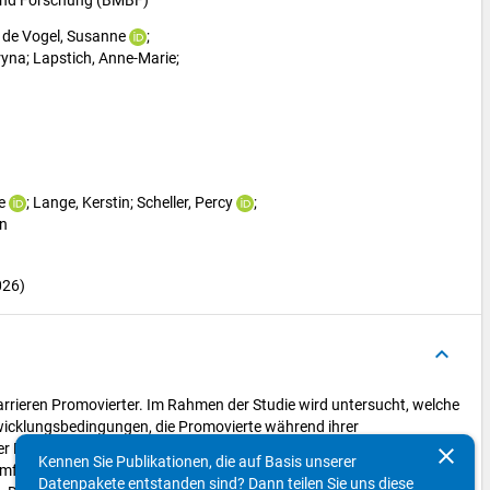
 und Forschung (BMBF)
 
de Vogel, Susanne
; 
ryna
; 
Lapstich, Anne-Marie
; 
e
; 
Lange, Kerstin
; 
Scheller, Percy
; 
en
026)
keyboard_arrow_up
rieren Promovierter. Im Rahmen der Studie wird untersucht, welche
wicklungsbedingungen, die Promovierte während ihrer
 Promotion und auf den weiteren Berufsverlauf innerhalb und
clear
Kennen Sie Publikationen, die auf Basis unserer
fasst alle Personen, die im Prüfungsjahr 2014 in Deutschland an
Datenpakete entstanden sind? Dann teilen Sie uns diese