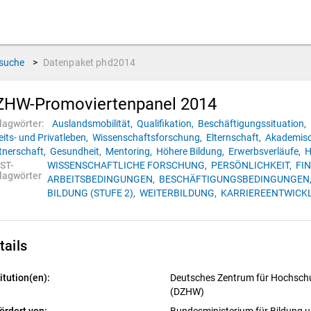
suche
>
Datenpaket
phd2014
ZHW-Promoviertenpanel 2014
lagwörter:
Auslandsmobilität,
Qualifikation,
Beschäftigungssituation,
eits- und Privatleben,
Wissenschaftsforschung,
Elternschaft,
Akademisc
tnerschaft,
Gesundheit,
Mentoring,
Höhere Bildung,
Erwerbsverläufe,
H
ST-
WISSENSCHAFTLICHE FORSCHUNG,
PERSÖNLICHKEIT,
FI
lagwörter
ARBEITSBEDINGUNGEN,
BESCHÄFTIGUNGSBEDINGUNGEN
BILDUNG (STUFE 2),
WEITERBILDUNG,
KARRIEREENTWICK
tails
itution(en):
Deutsches Zentrum für Hochschu
(DZHW)