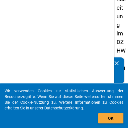
eit
un
g
im
DZ
HW
-
clear
Kennen Sie Publikationen, die auf Basis unserer
Stu
Datenpakete entstanden sind? Dann teilen Sie uns diese
die
bitte mit...
nb
Wir verwenden Cookies zur statistischen Auswertung der
ere
auto_stories
Besucherzugriffe. Wenn Sie auf dieser Seite weitersurfen stimmen
cht
Sie der Cookie-Nutzung zu. Weitere Informationen zu Cookies
erhalten Sie in unserer
Datenschutzerkärung
.
igt
add_shopping_cart
en
OK
pa