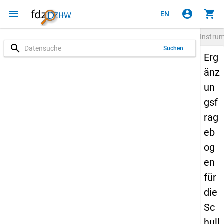
menu
account_circle
shopping_cart
EN
Instru
search
Suchen
Erg
änz
un
gsf
rag
eb
og
en
für
die
Sc
hull