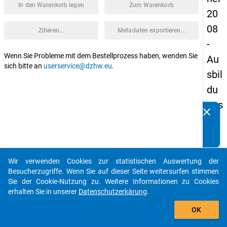
In den Warenkorb legen
Zum Warenkorb
20
08
Zitieren...
Metadaten exportieren...
-
Wenn Sie Probleme mit dem Bestellprozess haben, wenden Sie
Au
sich bitte an
userservice@dzhw.eu
.
sbil
du
ngs
clear
Kennen Sie Publikationen, die auf Basis unserer
we
Datenpakete entstanden sind? Dann teilen Sie uns diese
ge
bitte mit...
von
Wir verwenden Cookies zur statistischen Auswertung der
Stu
auto_stories
Besucherzugriffe. Wenn Sie auf dieser Seite weitersurfen stimmen
die
Sie der Cookie-Nutzung zu. Weitere Informationen zu Cookies
erhalten Sie in unserer
Datenschutzerkärung
.
nb
add_shopping_cart
ere
OK
cht