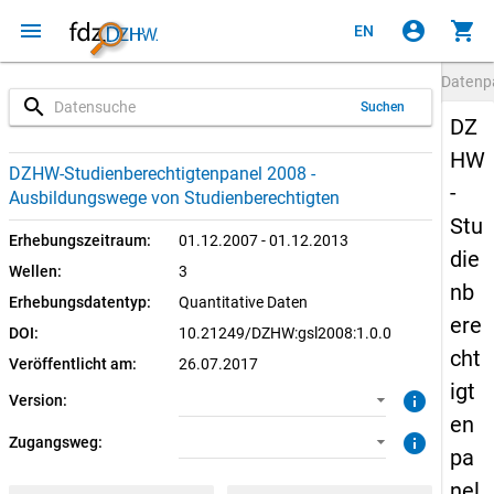
menu
account_circle
shopping_cart
EN
Datenp
search
Suchen
DZ
HW
1.0.0 (aktuell)
SUF: Remote-Desktop
DZHW-Studienberechtigtenpanel 2008 -
-
Ausbildungswege von Studienberechtigten
SUF: On-Site
Stu
Erhebungszeitraum:
01.12.2007 - 01.12.2013
die
Wellen:
3
nb
Erhebungsdatentyp:
Quantitative Daten
ere
DOI:
10.21249/DZHW:gsl2008:1.0.0
cht
Veröffentlicht am:
26.07.2017
igt
info
Version:
en
info
Zugangsweg:
pa
nel