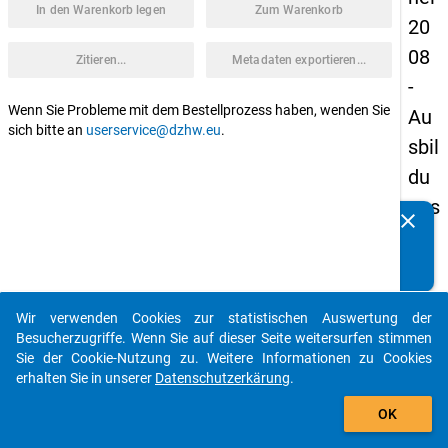
In den Warenkorb legen
Zum Warenkorb
20
08
Zitieren...
Metadaten exportieren...
-
Wenn Sie Probleme mit dem Bestellprozess haben, wenden Sie
Au
sich bitte an
userservice@dzhw.eu
.
sbil
du
ngs
clear
Kennen Sie Publikationen, die auf Basis unserer
we
Datenpakete entstanden sind? Dann teilen Sie uns diese
ge
bitte mit...
von
Wir verwenden Cookies zur statistischen Auswertung der
Stu
auto_stories
Besucherzugriffe. Wenn Sie auf dieser Seite weitersurfen stimmen
die
Sie der Cookie-Nutzung zu. Weitere Informationen zu Cookies
erhalten Sie in unserer
Datenschutzerkärung
.
nb
add_shopping_cart
ere
OK
cht