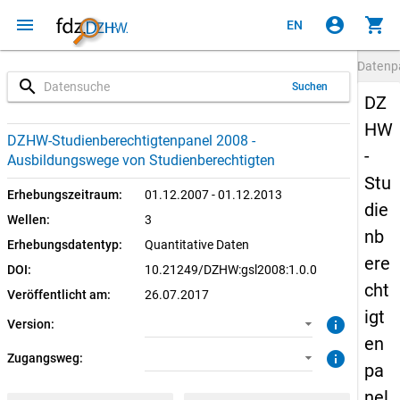
menu
account_circle
shopping_cart
EN
Datenp
search
Suchen
DZ
HW
1.0.0 (aktuell)
SUF: Remote-Desktop
DZHW-Studienberechtigtenpanel 2008 -
-
Ausbildungswege von Studienberechtigten
SUF: On-Site
Stu
Erhebungszeitraum:
01.12.2007 - 01.12.2013
die
Wellen:
3
nb
Erhebungsdatentyp:
Quantitative Daten
ere
DOI:
10.21249/DZHW:gsl2008:1.0.0
cht
Veröffentlicht am:
26.07.2017
igt
info
Version:
en
info
Zugangsweg:
pa
nel