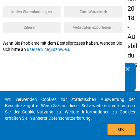
20
In den Warenkorb legen
Zum Warenkorb
18
-
Zitieren...
Metadaten exportieren...
Au
Wenn Sie Probleme mit dem Bestellprozess haben, wenden Sie
sbil
sich bitte an
userservice@dzhw.eu
.
du
ngs
clear
Kennen Sie Publikationen, die auf Basis unserer
we
Datenpakete entstanden sind? Dann teilen Sie uns diese
ge
bitte mit...
von
Wir verwenden Cookies zur statistischen Auswertung der
Stu
auto_stories
Besucherzugriffe. Wenn Sie auf dieser Seite weitersurfen stimmen
die
Sie der Cookie-Nutzung zu. Weitere Informationen zu Cookies
erhalten Sie in unserer
Datenschutzerkärung
.
nb
add_shopping_cart
ere
OK
cht