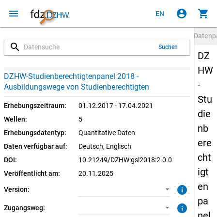
menu
account_circle
shopping_cart
EN
Datenp
search
Suchen
DZ
HW
2.0.0 (aktuell)
SUF: Remote-Desktop
DZHW-Studienberechtigtenpanel 2018 -
-
Ausbildungswege von Studienberechtigten
1.0.0
SUF: On-Site
Stu
Erhebungszeitraum:
01.12.2017 - 17.04.2021
die
Wellen:
5
nb
Erhebungsdatentyp:
Quantitative Daten
ere
Daten verfügbar auf:
Deutsch, 
Englisch
cht
DOI:
10.21249/DZHW:gsl2018:2.0.0
igt
Veröffentlicht am:
20.11.2025
en
info
Version:
pa
info
Zugangsweg:
nel