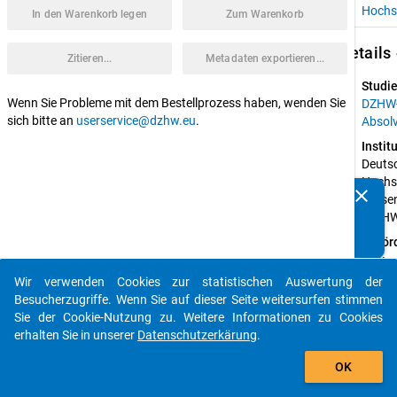
Hochs
In den Warenkorb legen
Zum Warenkorb
keybo
Details
Zitieren...
Metadaten exportieren...
Studie
Wenn Sie Probleme mit dem Bestellprozess haben, wenden Sie
DZHW
sich bitte an
userservice@dzhw.eu
.
Absol
Instit
Deutsc
Hochsc
clear
Wisse
Kennen Sie Publikationen, die auf Basis unserer
(DZH
Datenpakete entstanden sind? Dann teilen Sie uns diese
bitte mit...
Geför
von:
Bundes
Wir verwenden Cookies zur statistischen Auswertung der
auto_stories
für Bi
Besucherzugriffe. Wenn Sie auf dieser Seite weitersurfen stimmen
Forsc
Sie der Cookie-Nutzung zu. Weitere Informationen zu Cookies
erhalten Sie in unserer
Datenschutzerkärung
.
Projek
add_shopping_cart
Briedis
OK
Euler,
Grothe