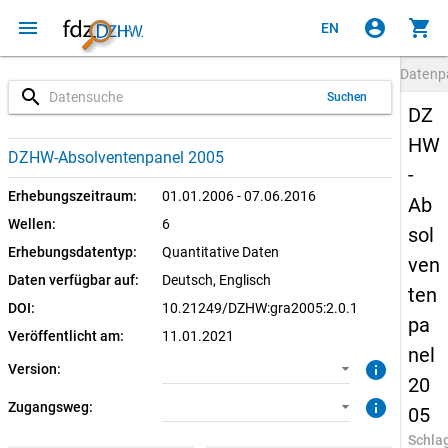
menu
account_circle
shopping_cart
EN
Datenp
search
Suchen
DZ
HW
2.0.1 (aktuell)
CUF: Download
DZHW-Absolventenpanel 2005
-
2.0.0
SUF: Download
Erhebungszeitraum:
01.01.2006 - 07.06.2016
Ab
Wellen:
6
sol
1.0.0
SUF: Remote-Desktop
Erhebungsdatentyp:
Quantitative Daten
ven
Daten verfügbar auf:
Deutsch, 
Englisch
SUF: On-Site
ten
DOI:
10.21249/DZHW:gra2005:2.0.1
pa
Veröffentlicht am:
11.01.2021
nel
info
Version:
20
info
Zugangsweg:
05
Schla