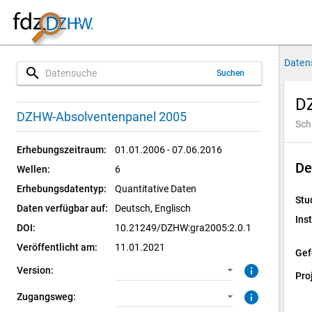
Daten
search
Suchen
D
2.0.1 (aktuell)
CUF: Download
DZHW-Absolventenpanel 2005
Sch
2.0.0
SUF: Download
Erhebungszeitraum:
01.01.2006 - 07.06.2016
De
Wellen:
6
1.0.0
SUF: Remote-Desktop
Erhebungsdatentyp:
Quantitative Daten
Stu
SUF: On-Site
Daten verfügbar auf:
Deutsch, 
Englisch
Inst
DOI:
10.21249/DZHW:gra2005:2.0.1
Veröffentlicht am:
11.01.2021
Gef
info
Version:
Pro
info
Zugangsweg: