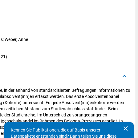
as
; 
Weber, Anne
021)
keyboard_arrow_up
, in der anhand von standardisierten Befragungen Informationen zu
hulabsolvent(inn)en erfasst werden. Das erste Absolventenpanel
ng (Kohorte) untersucht. Für jede Absolvent(inn)enkohorte werden
em zeitlichen Abstand zum Studienabschluss stattfindet. Beim
te der Studienreihe. Im Unterschied zu vorangegangenen
n Hochschulwandel im Rahmen des Bologna-Prozesses geprägt. In
clear
, sondern erstmalig auch eine nennenswerte Anzahl an
Kennen Sie Publikationen, die auf Basis unserer
rn berücksichtigt wurden, für die bereits eine größere
Datenpakete entstanden sind? Dann teilen Sie uns diese