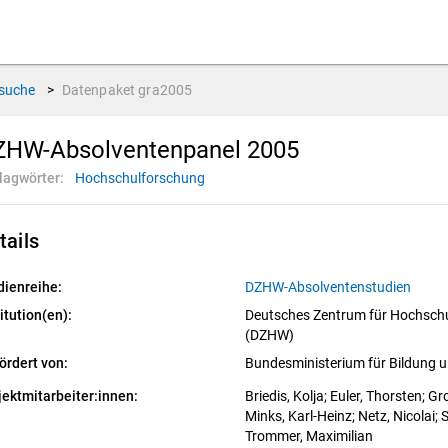
suche
>
Datenpaket
gra2005
ZHW-Absolventenpanel 2005
lagwörter:
Hochschulforschung
tails
dienreihe:
DZHW-Absolventenstudien
itution(en):
Deutsches Zentrum für Hochschu
(DZHW)
ördert von:
Bundesministerium für Bildung
jektmitarbeiter:innen:
Briedis, Kolja
; 
Euler, Thorsten
; 
Gro
Minks, Karl-Heinz
; 
Netz, Nicolai
; 
S
Trommer, Maximilian