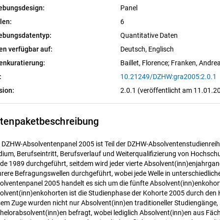
ebungsdesign:
Panel
len:
6
ebungsdatentyp:
Quantitative Daten
en verfügbar auf:
Deutsch, 
Englisch
enkuratierung:
Baillet, Florence
; 
Franken, Andre
:
10.21249/DZHW:gra2005:2.0.1
sion:
2.0.1 (veröffentlicht am 11.01.2
tenpaketbeschreibung
 DZHW-Absolventenpanel 2005 ist Teil der DZHW-Absolventenstudienreihe
dium, Berufseintritt, Berufsverlauf und Weiterqualifizierung von Hochsc
de 1989 durchgeführt, seitdem wird jeder vierte Absolvent(inn)enjahrga
rere Befragungswellen durchgeführt, wobei jede Welle in unterschiedlich
olventenpanel 2005 handelt es sich um die fünfte Absolvent(inn)enkohor
olvent(inn)enkohorten ist die Studienphase der Kohorte 2005 durch de
sem Zuge wurden nicht nur Absolvent(inn)en traditioneller Studiengänge
helorabsolvent(inn)en befragt, wobei lediglich Absolvent(inn)en aus Fäche