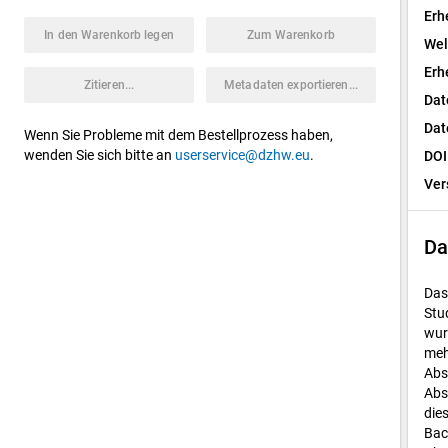
Erh
In den Warenkorb legen
Zum Warenkorb
Wel
Erh
Zitieren...
Metadaten exportieren...
Dat
Dat
Wenn Sie Probleme mit dem Bestellprozess haben,
wenden Sie sich bitte an
userservice@dzhw.eu
.
DOI
Ver
Da
Das
Stu
wur
meh
Abs
Abs
die
Bac