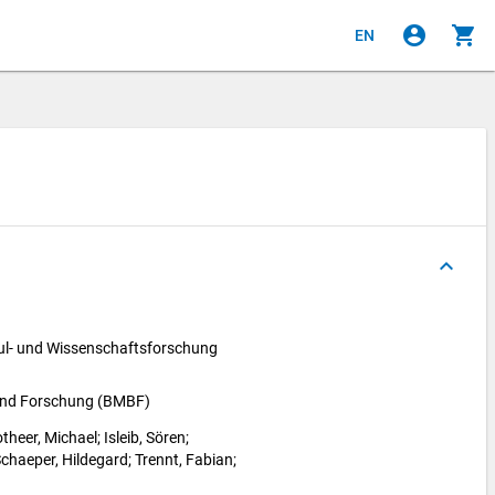
account_circle
shopping_cart
EN
keyboard_arrow_up
l- und Wissenschaftsforschung 
 und Forschung (BMBF)
theer, Michael
; 
Isleib, Sören
; 
chaeper, Hildegard
; 
Trennt, Fabian
; 